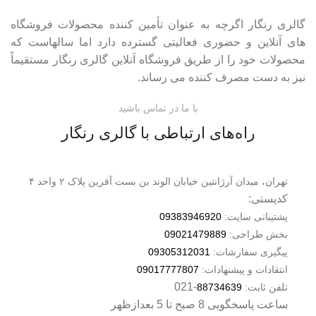
گالری رنگار اگرچه به عنوان تأمین کننده محصولات فروشگاه
های آنلاین و حضوری فعالیتی گسترده دارد اما سالهاست که
محصولات خود را از طریق فروشگاه آنلاین گالری رنگار مستقیماً
نیز به دست مصرف کننده می رساند.
با ما در تماس باشید
راه‌های ارتباطی با گالری رنگار
تهران، میدان آرژانتین خیابان الوند بن بست آفرین پلاک ۲ واحد ۴
کدپستی:
پشتیبانی سایت:
09383946920
بخش طراحی:
09021479889
پیگیری سفارشات:
09305312031
انتقادات و پیشنهادات:
09017777807
-021
تلفن ثابت:
88734639
ساعت پاسخگویی 8 صبح تا 5 بعدازظهر​