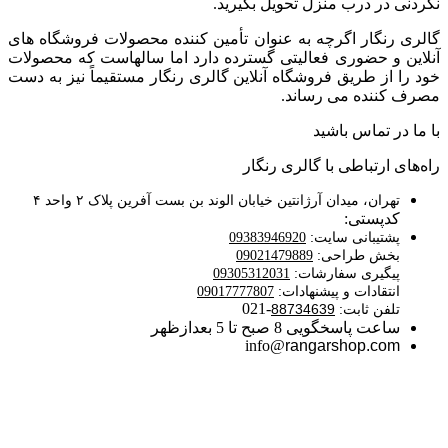
نکردنی در درب منزل تحویل بگیرید.
گالری رنگار اگرچه به عنوان تأمین کننده محصولات فروشگاه های
آنلاین و حضوری فعالیتی گسترده دارد اما سالهاست که محصولات
خود را از طریق فروشگاه آنلاین گالری رنگار مستقیماً نیز به دست
مصرف کننده می رساند.
با ما در تماس باشید
راه‌های ارتباطی با گالری رنگار
تهران، میدان آرژانتین خیابان الوند بن بست آفرین پلاک ۲ واحد ۴
کدپستی:
پشتیبانی سایت:
09383946920
بخش طراحی:
09021479889
پیگیری سفارشات:
09305312031
انتقادات و پیشنهادات:
09017777807
-021
تلفن ثابت:
88734639
ساعت پاسخگویی 8 صبح تا 5 بعدازظهر​
info@
rangarshop.com