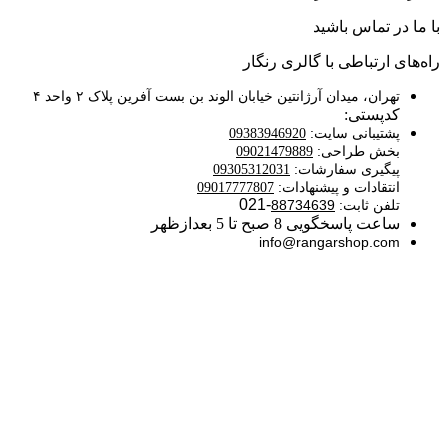
با ما در تماس باشید
راه‌های ارتباطی با گالری رنگار
تهران، میدان آرژانتین خیابان الوند بن بست آفرین پلاک ۲ واحد ۴
کدپستی:
پشتیبانی سایت:
09383946920
بخش طراحی:
09021479889
پیگیری سفارشات:
09305312031
انتقادات و پیشنهادات:
09017777807
-021
تلفن ثابت:
88734639
ساعت پاسخگویی 8 صبح تا 5 بعدازظهر
info@rangarshop.com