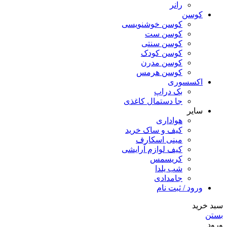
رانر
کوسن
کوسن خوشنویسی
کوسن ست
کوسن سنتی
کوسن کودک
کوسن مدرن
کوسن هرمس
اکسسوری
بک دراپ
جا دستمال کاغذی
سایر
هواداری
کیف و ساک خرید
مینی اسکارف
کیف لوازم آرایشی
کریسمس
شب یلدا
جامدادی
ورود / ثبت نام
سبد خرید
بستن
ورود