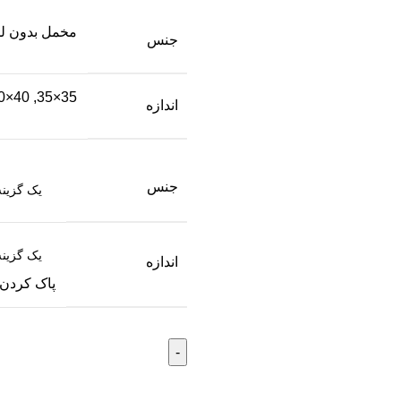
مخمل بدون لم
جنس
35×35, 40×40, 45×45, 50×50
اندازه
جنس
اندازه
پاک کردن