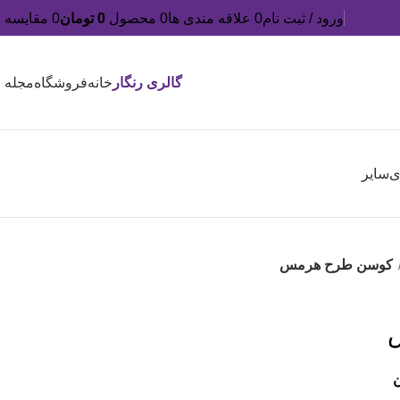
ورود / ثبت نام
0
علاقه مندی ها
0
محصول
0
تومان
0
مقایسه
گالری رنگار
خانه
فروشگاه
مجله
ی
سایر
کوسن طرح هرمس
ن