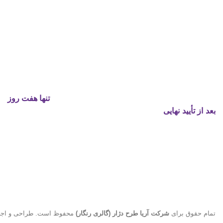
مزین کردن پارچه به طرح های بی نظیر نمایی درخشان به
دکوراسیون منزل یا اکسسوری های شما می‌دهد. ما در گالری
رنگار با پیشرفته‌ترین تجهیزات چاپ بر روی پارچه های با کیفیت
محصولاتی ارائه می دهیم که نظیر آن را در هیچ جا نخواهید دید.
کافیست از میان انبوهی از طرح‌های زیبای هنرمندان گالری رنگار
طرحی برگزینید یا طرح دلخواه خود را به ما بدهید تا
تنها هفت روز
بعد از تأیید نهایی
محصول مورد نظر خود را به قیمتی باور نکردنی
در درب منزل تحویل بگیرید.
گالری رنگار اگرچه به عنوان تأمین کننده محصولات فروشگاه
های آنلاین و حضوری فعالیتی گسترده دارد اما سالهاست که
محصولات خود را از طریق فروشگاه آنلاین گالری رنگار مستقیماً
نیز به دست مصرف کننده می رساند.
تمام حقوق برای
شرکت آریا طرح دژار (گالری رنگار)
محفوظ است. طراحی و اج