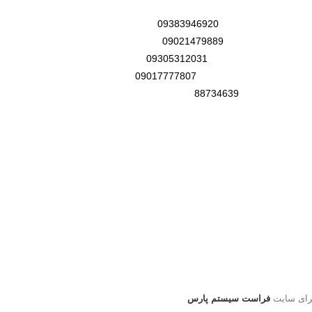
کدپستی:
پشتیبانی سایت:
09383946920
بخش طراحی:
09021479889
پیگیری سفارشات:
09305312031
انتقادات و پیشنهادات:
09017777807
-021
تلفن ثابت:
88734639
ساعت پاسخگویی 8 صبح تا 5 بعدازظهر
info@rangarshop.com
رای سایت
فراست سیستم پارس