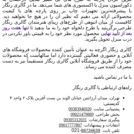
دکوراسیون منزل یا اکسسوری های شما می‌دهد. ما در گالری رنگار
با پیشرفته‌ترین تجهیزات چاپ بر روی پارچه های با کیفیت
محصولاتی ارائه می دهیم که نظیر آن را در هیچ جا نخواهید دید.
کافیست از میان انبوهی از طرح‌های زیبای هنرمندان گالری رنگار
طرحی برگزینید یا طرح دلخواه خود را به ما بدهید تا
تنها هفت روز
بعد از تأیید نهایی
محصول مورد نظر خود را به قیمتی باور نکردنی در
درب منزل تحویل بگیرید.
گالری رنگار اگرچه به عنوان تأمین کننده محصولات فروشگاه های
آنلاین و حضوری فعالیتی گسترده دارد اما سالهاست که محصولات
خود را از طریق فروشگاه آنلاین گالری رنگار مستقیماً نیز به دست
مصرف کننده می رساند.
با ما در تماس باشید
راه‌های ارتباطی با گالری رنگار
تهران، میدان آرژانتین خیابان الوند بن بست آفرین پلاک ۲ واحد ۴
کدپستی:
پشتیبانی سایت:
09383946920
بخش طراحی:
09021479889
پیگیری سفارشات:
09305312031
انتقادات و پیشنهادات:
09017777807
-021
تلفن ثابت:
88734639