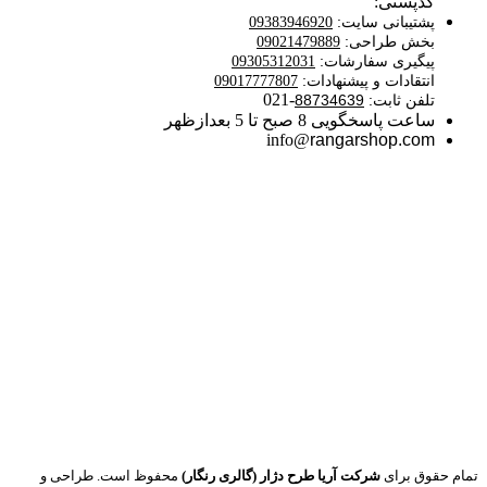
کدپستی:
پشتیبانی سایت:
09383946920
بخش طراحی:
09021479889
پیگیری سفارشات:
09305312031
انتقادات و پیشنهادات:
09017777807
-021
تلفن ثابت:
88734639
ساعت پاسخگویی 8 صبح تا 5 بعدازظهر​
info@
rangarshop.com
تمام حقوق برای
شرکت آریا طرح دژار (گالری رنگار)
محفوظ است. طراحی و