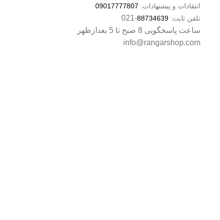
انتقادات و پیشنهادات:
09017777807
-021
تلفن ثابت:
88734639
ساعت پاسخگویی 8 صبح تا 5 بعدازظهر​
info@
rangarshop.com
تمام حقوق برای
شرکت آریا طرح دژار (گالری رنگار)
محفوظ است. طراحی و