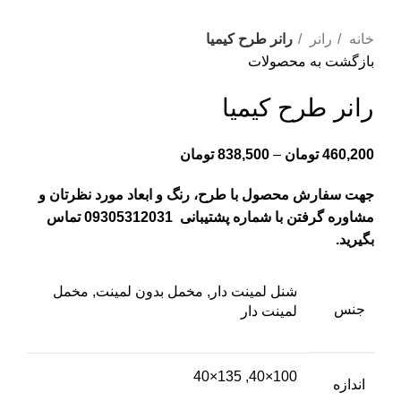
خانه
رانر
رانر طرح کیمیا
بازگشت به محصولات
رانر طرح کیمیا
460,200
تومان
–
838,500
تومان
جهت سفارش محصول با طرح، رنگ و ابعاد مورد نظرتان و
مشاوره گرفتن با شماره پشتیبانی 09305312031 تماس
بگیرید.
شنل لمینت دار, مخمل بدون لمینت, مخمل
جنس
لمینت دار
100×40, 135×40
اندازه