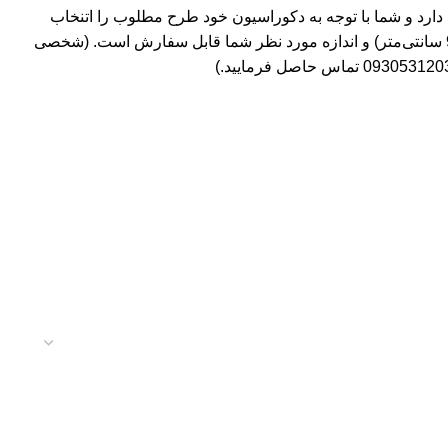
ارد و شما با توجه به دکوراسیون خود طرح مطلوب را اتنخاب
می کنید. رومیزی های رنگار در سه جنس مخمل بدون لمینت و مخمل لمینت دار و شنل لمینت دار در ابعاد متغیر (45*45، 75*75، 90*90 سانتی‌متر) و اندازه مورد نظر شما قابل سفارش است. (شخصی