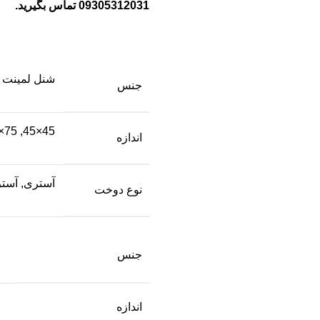
09305312031 تماس بگیرید.
شنل لمینت د
جنس
45×45, 75×75, 90×90
اندازه
آستری
,
آستر
نوع دوخت
جنس
اندازه