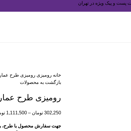
 پست و پیک ویژه در تهران
خانه
رومیزی
رومیزی طرح عما
بازگشت به محصولات
رومیزی طرح عما
302,250
تومان
–
1,111,500
توم
جهت سفارش محصول با طرح، رنگ 